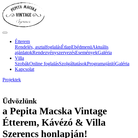
Étterem
Rendelés, asztalfoglalás
Étlap
Ebédmenü
Aktuális
ajánlatok
Rendezvényszervezés
Események
Galéria
Villa
Szobák
Online foglalás
Szolgáltatások
Programajánló
Galéria
Kapcsolat
Projektek
Üdvözlünk
a Pepita Macska Vintage
Étterem, Kávézó & Villa
Szerencs honlapján!