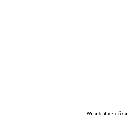
Weboldalunk működés
© Copyright 2024 Nasihat Kft. | Minden jog fenntartva!