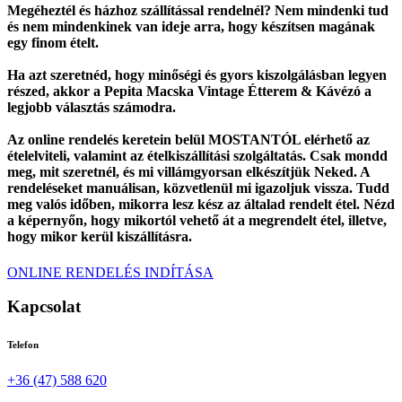
Megéheztél és házhoz szállítással rendelnél? Nem mindenki tud
és nem mindenkinek van ideje arra, hogy készítsen magának
egy finom ételt.
Ha azt szeretnéd, hogy minőségi és gyors kiszolgálásban legyen
részed, akkor a Pepita Macska Vintage Étterem & Kávézó a
legjobb választás számodra.
Az online rendelés keretein belül MOSTANTÓL elérhető az
ételelviteli, valamint az ételkiszállítási szolgáltatás. Csak mondd
meg, mit szeretnél, és mi villámgyorsan elkészítjük Neked. A
rendeléseket manuálisan, közvetlenül mi igazoljuk vissza. Tudd
meg valós időben, mikorra lesz kész az általad rendelt étel. Nézd
a képernyőn, hogy mikortól vehető át a megrendelt étel, illetve,
hogy mikor kerül kiszállításra.
ONLINE RENDELÉS INDÍTÁSA
Kapcsolat
Telefon
+36 (47) 588 620