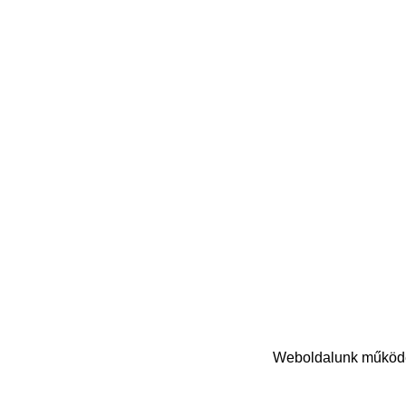
Weboldalunk működés
© Copyright 2024 Nasihat Kft. | Minden jog fenntartva!