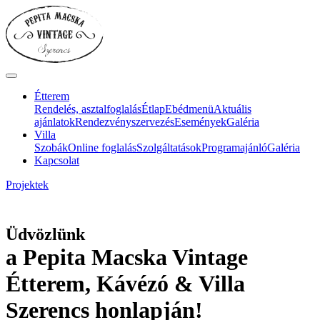
Étterem
Rendelés, asztalfoglalás
Étlap
Ebédmenü
Aktuális
ajánlatok
Rendezvényszervezés
Események
Galéria
Villa
Szobák
Online foglalás
Szolgáltatások
Programajánló
Galéria
Kapcsolat
Projektek
Üdvözlünk
a Pepita Macska Vintage
Étterem, Kávézó & Villa
Szerencs honlapján!