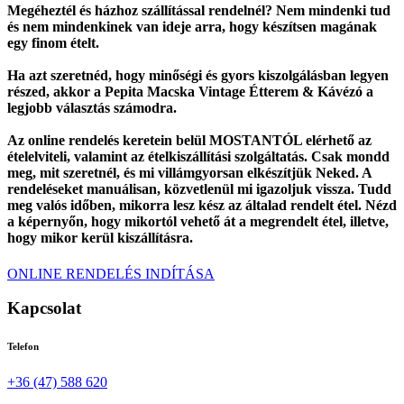
Megéheztél és házhoz szállítással rendelnél? Nem mindenki tud
és nem mindenkinek van ideje arra, hogy készítsen magának
egy finom ételt.
Ha azt szeretnéd, hogy minőségi és gyors kiszolgálásban legyen
részed, akkor a Pepita Macska Vintage Étterem & Kávézó a
legjobb választás számodra.
Az online rendelés keretein belül MOSTANTÓL elérhető az
ételelviteli, valamint az ételkiszállítási szolgáltatás. Csak mondd
meg, mit szeretnél, és mi villámgyorsan elkészítjük Neked. A
rendeléseket manuálisan, közvetlenül mi igazoljuk vissza. Tudd
meg valós időben, mikorra lesz kész az általad rendelt étel. Nézd
a képernyőn, hogy mikortól vehető át a megrendelt étel, illetve,
hogy mikor kerül kiszállításra.
ONLINE RENDELÉS INDÍTÁSA
Kapcsolat
Telefon
+36 (47) 588 620