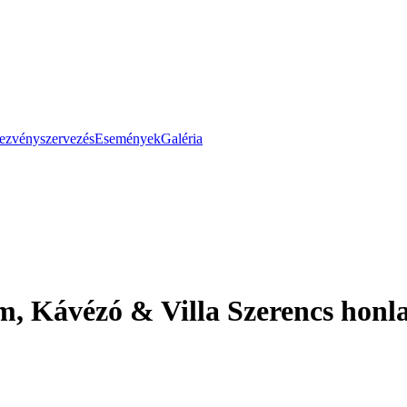
ezvényszervezés
Események
Galéria
m, Kávézó & Villa Szerencs honl