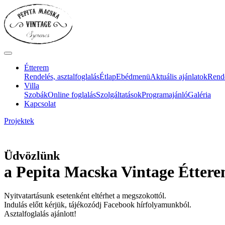
Étterem
Rendelés, asztalfoglalás
Étlap
Ebédmenü
Aktuális ajánlatok
Rend
Villa
Szobák
Online foglalás
Szolgáltatások
Programajánló
Galéria
Kapcsolat
Projektek
Üdvözlünk
a Pepita Macska Vintage Éttere
Nyitvatartásunk esetenként eltérhet a megszokottól.
Indulás előtt kérjük, tájékozódj Facebook hírfolyamunkból.
Asztalfoglalás ajánlott!