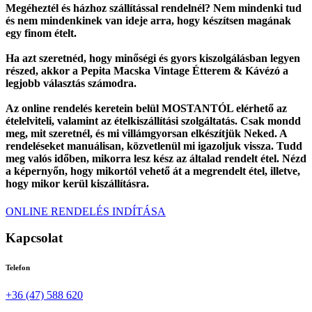
Megéheztél és házhoz szállítással rendelnél? Nem mindenki tud
és nem mindenkinek van ideje arra, hogy készítsen magának
egy finom ételt.
Ha azt szeretnéd, hogy minőségi és gyors kiszolgálásban legyen
részed, akkor a Pepita Macska Vintage Étterem & Kávézó a
legjobb választás számodra.
Az online rendelés keretein belül MOSTANTÓL elérhető az
ételelviteli, valamint az ételkiszállítási szolgáltatás. Csak mondd
meg, mit szeretnél, és mi villámgyorsan elkészítjük Neked. A
rendeléseket manuálisan, közvetlenül mi igazoljuk vissza. Tudd
meg valós időben, mikorra lesz kész az általad rendelt étel. Nézd
a képernyőn, hogy mikortól vehető át a megrendelt étel, illetve,
hogy mikor kerül kiszállításra.
ONLINE RENDELÉS INDÍTÁSA
Kapcsolat
Telefon
+36 (47) 588 620