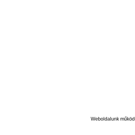
Weboldalunk működés
© Copyright 2024 Nasihat Kft. | Minden jog fenntartva!