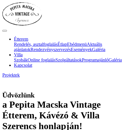
Étterem
Rendelés, asztalfoglalás
Étlap
Ebédmenü
Aktuális
ajánlatok
Rendezvényszervezés
Események
Galéria
Villa
Szobák
Online foglalás
Szolgáltatások
Programajánló
Galéria
Kapcsolat
Projektek
Üdvözlünk
a Pepita Macska Vintage
Étterem, Kávézó & Villa
Szerencs honlapján!