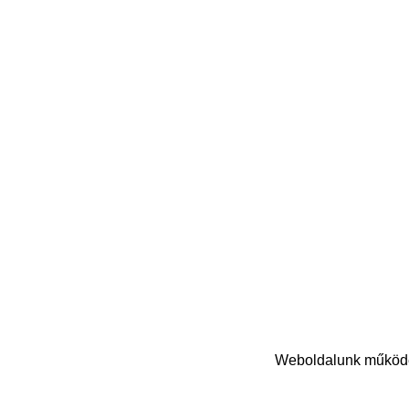
Weboldalunk működés
© Copyright 2024 Nasihat Kft. | Minden jog fenntartva!