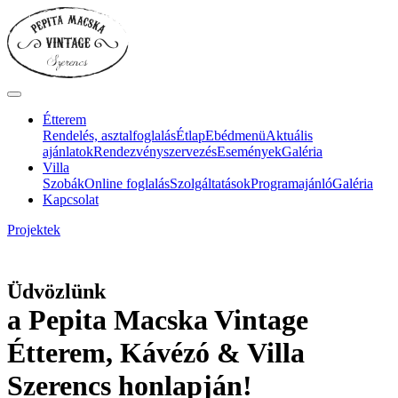
Étterem
Rendelés, asztalfoglalás
Étlap
Ebédmenü
Aktuális
ajánlatok
Rendezvényszervezés
Események
Galéria
Villa
Szobák
Online foglalás
Szolgáltatások
Programajánló
Galéria
Kapcsolat
Projektek
Üdvözlünk
a Pepita Macska Vintage
Étterem, Kávézó & Villa
Szerencs honlapján!