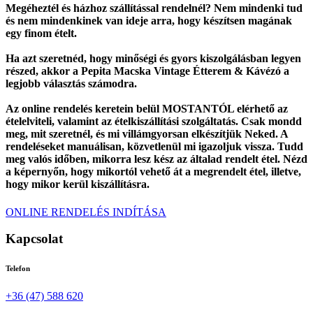
Megéheztél és házhoz szállítással rendelnél? Nem mindenki tud
és nem mindenkinek van ideje arra, hogy készítsen magának
egy finom ételt.
Ha azt szeretnéd, hogy minőségi és gyors kiszolgálásban legyen
részed, akkor a Pepita Macska Vintage Étterem & Kávézó a
legjobb választás számodra.
Az online rendelés keretein belül MOSTANTÓL elérhető az
ételelviteli, valamint az ételkiszállítási szolgáltatás. Csak mondd
meg, mit szeretnél, és mi villámgyorsan elkészítjük Neked. A
rendeléseket manuálisan, közvetlenül mi igazoljuk vissza. Tudd
meg valós időben, mikorra lesz kész az általad rendelt étel. Nézd
a képernyőn, hogy mikortól vehető át a megrendelt étel, illetve,
hogy mikor kerül kiszállításra.
ONLINE RENDELÉS INDÍTÁSA
Kapcsolat
Telefon
+36 (47) 588 620