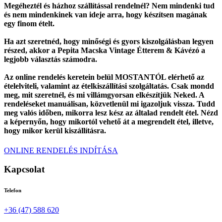
Megéheztél és házhoz szállítással rendelnél? Nem mindenki tud
és nem mindenkinek van ideje arra, hogy készítsen magának
egy finom ételt.
Ha azt szeretnéd, hogy minőségi és gyors kiszolgálásban legyen
részed, akkor a Pepita Macska Vintage Étterem & Kávézó a
legjobb választás számodra.
Az online rendelés keretein belül MOSTANTÓL elérhető az
ételelviteli, valamint az ételkiszállítási szolgáltatás. Csak mondd
meg, mit szeretnél, és mi villámgyorsan elkészítjük Neked. A
rendeléseket manuálisan, közvetlenül mi igazoljuk vissza. Tudd
meg valós időben, mikorra lesz kész az általad rendelt étel. Nézd
a képernyőn, hogy mikortól vehető át a megrendelt étel, illetve,
hogy mikor kerül kiszállításra.
ONLINE RENDELÉS INDÍTÁSA
Kapcsolat
Telefon
+36 (47) 588 620