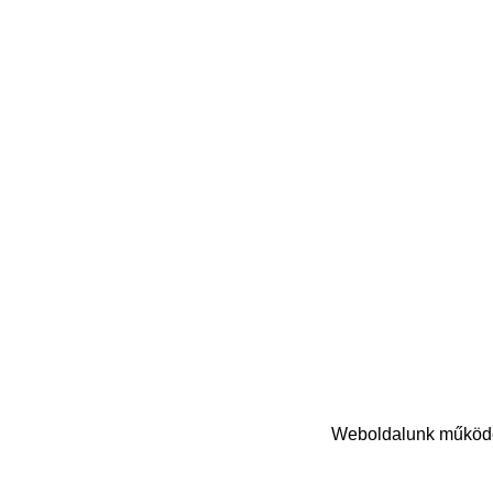
Weboldalunk működés
© Copyright 2024 Nasihat Kft. | Minden jog fenntartva!