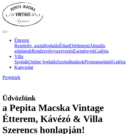
Étterem
Rendelés, asztalfoglalás
Étlap
Ebédmenü
Aktuális
ajánlatok
Rendezvényszervezés
Események
Galéria
Villa
Szobák
Online foglalás
Szolgáltatások
Programajánló
Galéria
Kapcsolat
Projektek
Üdvözlünk
a Pepita Macska Vintage
Étterem, Kávézó & Villa
Szerencs honlapján!