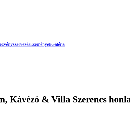
ezvényszervezés
Események
Galéria
m, Kávézó & Villa Szerencs honl