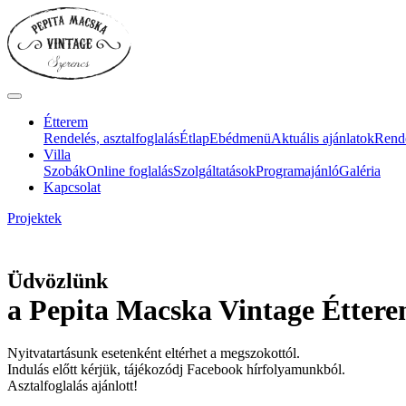
Étterem
Rendelés, asztalfoglalás
Étlap
Ebédmenü
Aktuális ajánlatok
Rend
Villa
Szobák
Online foglalás
Szolgáltatások
Programajánló
Galéria
Kapcsolat
Projektek
Üdvözlünk
a Pepita Macska Vintage Éttere
Nyitvatartásunk esetenként eltérhet a megszokottól.
Indulás előtt kérjük, tájékozódj Facebook hírfolyamunkból.
Asztalfoglalás ajánlott!