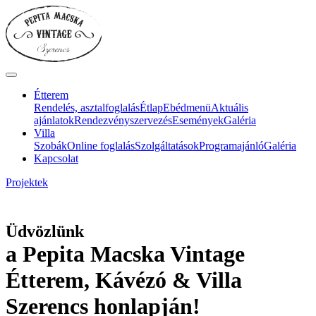
Étterem
Rendelés, asztalfoglalás
Étlap
Ebédmenü
Aktuális
ajánlatok
Rendezvényszervezés
Események
Galéria
Villa
Szobák
Online foglalás
Szolgáltatások
Programajánló
Galéria
Kapcsolat
Projektek
Üdvözlünk
a Pepita Macska Vintage
Étterem, Kávézó & Villa
Szerencs honlapján!