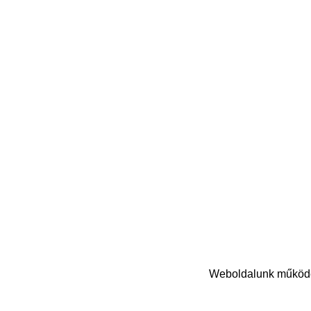
Weboldalunk működés
© Copyright 2024 Nasihat Kft. | Minden jog fenntartva!