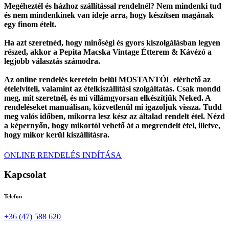
Megéheztél és házhoz szállítással rendelnél? Nem mindenki tud
és nem mindenkinek van ideje arra, hogy készítsen magának
egy finom ételt.
Ha azt szeretnéd, hogy minőségi és gyors kiszolgálásban legyen
részed, akkor a Pepita Macska Vintage Étterem & Kávézó a
legjobb választás számodra.
Az online rendelés keretein belül MOSTANTÓL elérhető az
ételelviteli, valamint az ételkiszállítási szolgáltatás. Csak mondd
meg, mit szeretnél, és mi villámgyorsan elkészítjük Neked. A
rendeléseket manuálisan, közvetlenül mi igazoljuk vissza. Tudd
meg valós időben, mikorra lesz kész az általad rendelt étel. Nézd
a képernyőn, hogy mikortól vehető át a megrendelt étel, illetve,
hogy mikor kerül kiszállításra.
ONLINE RENDELÉS INDÍTÁSA
Kapcsolat
Telefon
+36 (47) 588 620